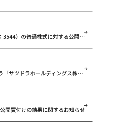
サツドラホールディングス株式会社（証券コード：3544）の普通株式に対する公開買付けの結果に関するお知らせ
（変更）公開買付届出書の訂正届出書の提出に伴う「サツドラホールディングス株式会社 （証券コード：3544）の普通株式に対する公開買付けの開始に関するお知らせ」の変更に関するお知らせ
る公開買付けの結果に関するお知らせ