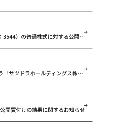
サツドラホールディングス株式会社（証券コード：3544）の普通株式に対する公開買付けの結果に関するお知らせ
（変更）公開買付届出書の訂正届出書の提出に伴う「サツドラホールディングス株式会社 （証券コード：3544）の普通株式に対する公開買付けの開始に関するお知らせ」の変更に関するお知らせ
る公開買付けの結果に関するお知らせ